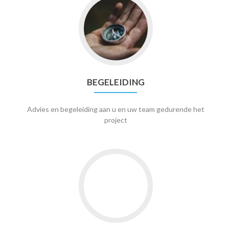
Go
to
Begeleiding
BEGELEIDING
Advies en begeleiding aan u en uw team gedurende het
project
Go
to
Succes