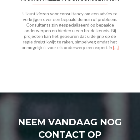
U kunt kiezen voor consultancy om een advies te
verkrijgen over een bepaald domein of probleem.
Consultants zijn gespecialiseerd op bepaalde
onderwerpen en bieden u een brede kennis. Bij
projecten kan het gebeuren dat u de grip op de
regie dreigt kwijt te raken, simpelweg omdat het
Lees
onmogelijk is voor elk onderwerp een expert in
[…]
meer
overWaarom
kiezen
voor
consultancy?
NEEM VANDAAG NOG
CONTACT OP